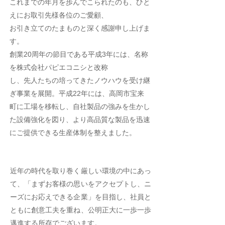
これまでの年月を歩んでこられたのも、ひと
えにお取引先様各位のご愛顧、
お引き立てのたまものと深く感謝申し上げま
す。
創業20周年の節目である平成3年には、名称
を株式会社パピエコニシと改称
し、先人たちの培ってきたノウハウを受け継
ぎ事業を展開。平成22年には、高岡市宝来
町に工場を移転し、自社製品の強みを生かし
た設備強化を図り、
より高品質な製品を迅速
にご提供できる生産体制を整えました。
近年の時代を取り巻く厳しい環境の中にあっ
て、「まずお客様の思いをアクセプトし、ニ
ーズにお応えできる企業」を目指し、社員と
ともに創意工夫を重ね、公明正大に一歩一歩
邁進する所存でございます。